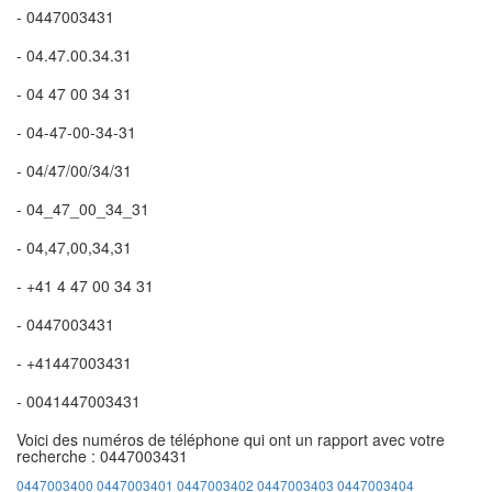
- 0447003431
- 04.47.00.34.31
- 04 47 00 34 31
- 04-47-00-34-31
- 04/47/00/34/31
- 04_47_00_34_31
- 04,47,00,34,31
- +41 4 47 00 34 31
- 0447003431
- +41447003431
- 0041447003431
Voici des numéros de téléphone qui ont un rapport avec votre
recherche : 0447003431
0447003400
0447003401
0447003402
0447003403
0447003404