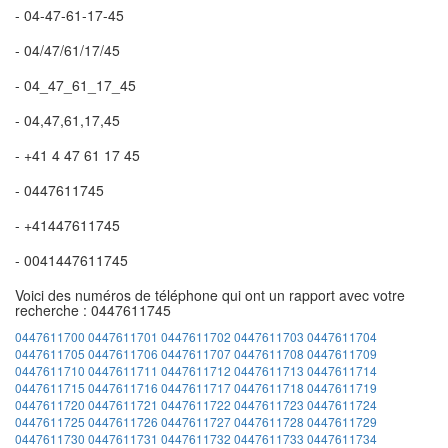
- 04-47-61-17-45
- 04/47/61/17/45
- 04_47_61_17_45
- 04,47,61,17,45
- +41 4 47 61 17 45
- 0447611745
- +41447611745
- 0041447611745
Voici des numéros de téléphone qui ont un rapport avec votre
recherche : 0447611745
0447611700
0447611701
0447611702
0447611703
0447611704
0447611705
0447611706
0447611707
0447611708
0447611709
0447611710
0447611711
0447611712
0447611713
0447611714
0447611715
0447611716
0447611717
0447611718
0447611719
0447611720
0447611721
0447611722
0447611723
0447611724
0447611725
0447611726
0447611727
0447611728
0447611729
0447611730
0447611731
0447611732
0447611733
0447611734