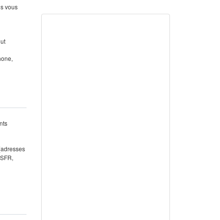
us vous
out
hone,
nts
 (adresses
 SFR,