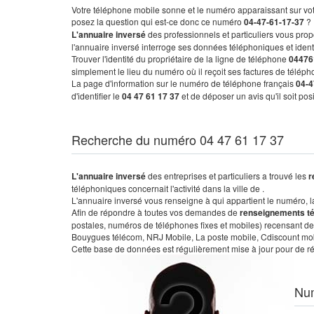
Votre téléphone mobile sonne et le numéro apparaissant sur vot
posez la question qui est-ce donc ce numéro
04-47-61-17-37
?
L'annuaire inversé
des professionnels et particuliers vous prop
l'annuaire inversé interroge ses données téléphoniques et iden
Trouver l'identité du propriétaire de la ligne de téléphone
04476
simplement le lieu du numéro où il reçoit ses factures de télépho
La page d'information sur le numéro de téléphone français
04-4
d'identifier le
04 47 61 17 37
et de déposer un avis qu'il soit po
Recherche du numéro 04 47 61 17 37
L'annuaire inversé
des entreprises et particuliers a trouvé les
r
téléphoniques concernait l'activité dans la ville de .
L'annuaire inversé vous renseigne à qui appartient le numéro, la 
Afin de répondre à toutes vos demandes de
renseignements t
postales, numéros de téléphones fixes et mobiles) recensant de
Bouygues télécom, NRJ Mobile, La poste mobile, Cdiscount mobile
Cette base de données est régulièrement mise à jour pour de ré
Nu