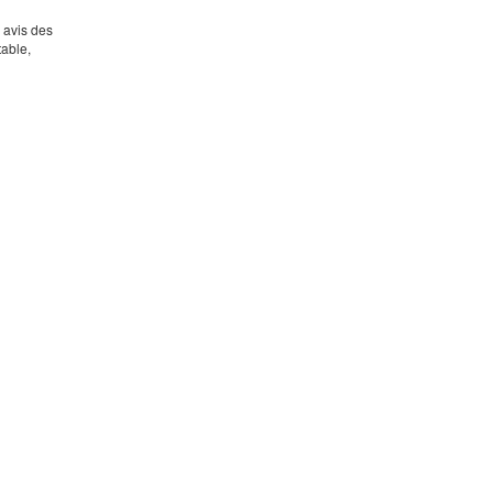
s avis des
table,