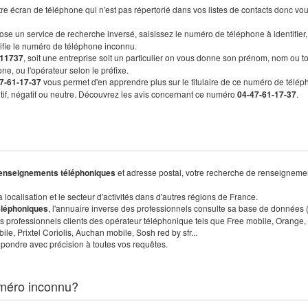
re écran de téléphone qui n'est pas répertorié dans vos listes de contacts donc vo
ose un service de recherche inversé, saisissez le numéro de téléphone à identifier,
tifie le numéro de téléphone inconnu.
11737
, soit une entreprise soit un particulier on vous donne son prénom, nom ou t
ne, ou l'opérateur selon le préfixe.
7-61-17-37
vous permet d'en apprendre plus sur le titulaire de ce numéro de télép
sitif, négatif ou neutre. Découvrez les avis concernant ce numéro
04-47-61-17-37
.
enseignements téléphoniques
et adresse postal, votre recherche de renseigneme
localisation et le secteur d'activités dans d'autres régions de France.
éléphoniques
, l'annuaire inverse des professionnels consulte sa base de données
s professionnels clients des opérateur téléphonique tels que Free mobile, Orange,
, Prixtel Coriolis, Auchan mobile, Sosh red by sfr...
pondre avec précision à toutes vos requêtes.
méro inconnu?