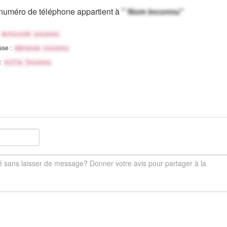
numéro de téléphone appartient à
" Nom inconnu"
Activité inconnu
sse :
Adresse inconnu
 :
Ville Inconnu