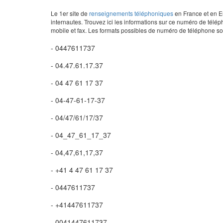
Le 1er site de
renseignements téléphoniques
en France et en Eu
internautes. Trouvez ici les informations sur ce numéro de télép
mobile et fax. Les formats possibles de numéro de téléphone son
- 0447611737
- 04.47.61.17.37
- 04 47 61 17 37
- 04-47-61-17-37
- 04/47/61/17/37
- 04_47_61_17_37
- 04,47,61,17,37
- +41 4 47 61 17 37
- 0447611737
- +41447611737
- 0041447611737