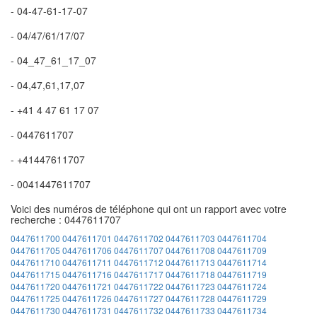
- 04-47-61-17-07
- 04/47/61/17/07
- 04_47_61_17_07
- 04,47,61,17,07
- +41 4 47 61 17 07
- 0447611707
- +41447611707
- 0041447611707
Voici des numéros de téléphone qui ont un rapport avec votre
recherche : 0447611707
0447611700
0447611701
0447611702
0447611703
0447611704
0447611705
0447611706
0447611707
0447611708
0447611709
0447611710
0447611711
0447611712
0447611713
0447611714
0447611715
0447611716
0447611717
0447611718
0447611719
0447611720
0447611721
0447611722
0447611723
0447611724
0447611725
0447611726
0447611727
0447611728
0447611729
0447611730
0447611731
0447611732
0447611733
0447611734