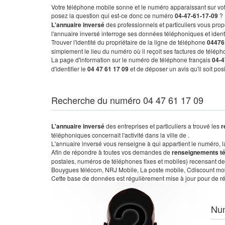
Votre téléphone mobile sonne et le numéro apparaissant sur vot
posez la question qui est-ce donc ce numéro
04-47-61-17-09
?
L'annuaire inversé
des professionnels et particuliers vous prop
l'annuaire inversé interroge ses données téléphoniques et iden
Trouver l'identité du propriétaire de la ligne de téléphone
04476
simplement le lieu du numéro où il reçoit ses factures de télépho
La page d'information sur le numéro de téléphone français
04-4
d'identifier le
04 47 61 17 09
et de déposer un avis qu'il soit po
Recherche du numéro 04 47 61 17 09
L'annuaire inversé
des entreprises et particuliers a trouvé les
r
téléphoniques concernait l'activité dans la ville de .
L'annuaire inversé vous renseigne à qui appartient le numéro, la 
Afin de répondre à toutes vos demandes de
renseignements t
postales, numéros de téléphones fixes et mobiles) recensant de
Bouygues télécom, NRJ Mobile, La poste mobile, Cdiscount mobile
Cette base de données est régulièrement mise à jour pour de ré
Nu