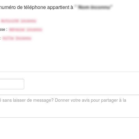
numéro de téléphone appartient à
" Nom inconnu"
Activité inconnu
sse :
Adresse inconnu
 :
Ville Inconnu