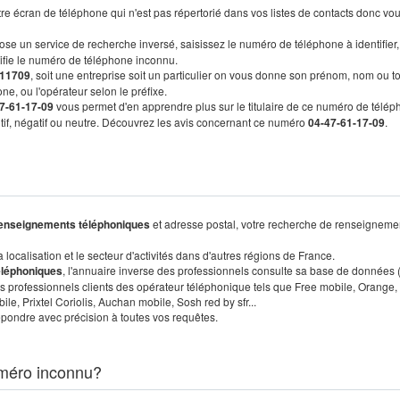
re écran de téléphone qui n'est pas répertorié dans vos listes de contacts donc vo
ose un service de recherche inversé, saisissez le numéro de téléphone à identifier,
tifie le numéro de téléphone inconnu.
11709
, soit une entreprise soit un particulier on vous donne son prénom, nom ou t
ne, ou l'opérateur selon le préfixe.
7-61-17-09
vous permet d'en apprendre plus sur le titulaire de ce numéro de télép
sitif, négatif ou neutre. Découvrez les avis concernant ce numéro
04-47-61-17-09
.
enseignements téléphoniques
et adresse postal, votre recherche de renseigneme
localisation et le secteur d'activités dans d'autres régions de France.
éléphoniques
, l'annuaire inverse des professionnels consulte sa base de données
s professionnels clients des opérateur téléphonique tels que Free mobile, Orange,
, Prixtel Coriolis, Auchan mobile, Sosh red by sfr...
pondre avec précision à toutes vos requêtes.
méro inconnu?