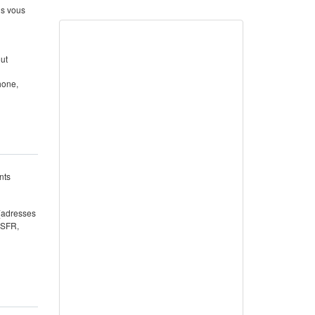
us vous
out
hone,
nts
 (adresses
 SFR,