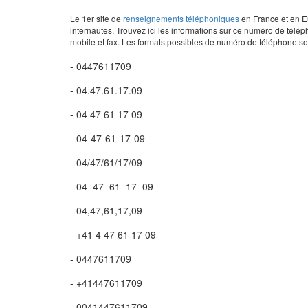
Le 1er site de
renseignements téléphoniques
en France et en Eu
internautes. Trouvez ici les informations sur ce numéro de télép
mobile et fax. Les formats possibles de numéro de téléphone son
- 0447611709
- 04.47.61.17.09
- 04 47 61 17 09
- 04-47-61-17-09
- 04/47/61/17/09
- 04_47_61_17_09
- 04,47,61,17,09
- +41 4 47 61 17 09
- 0447611709
- +41447611709
- 0041447611709