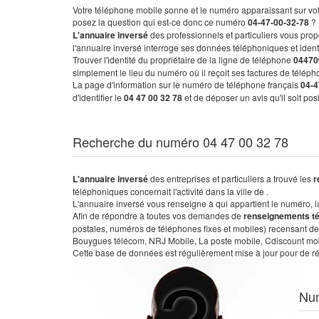
Votre téléphone mobile sonne et le numéro apparaissant sur vot
posez la question qui est-ce donc ce numéro
04-47-00-32-78
?
L'annuaire inversé
des professionnels et particuliers vous prop
l'annuaire inversé interroge ses données téléphoniques et iden
Trouver l'identité du propriétaire de la ligne de téléphone
04470
simplement le lieu du numéro où il reçoit ses factures de télépho
La page d'information sur le numéro de téléphone français
04-4
d'identifier le
04 47 00 32 78
et de déposer un avis qu'il soit po
Recherche du numéro 04 47 00 32 78
L'annuaire inversé
des entreprises et particuliers a trouvé les
r
téléphoniques concernait l'activité dans la ville de .
L'annuaire inversé vous renseigne à qui appartient le numéro, la 
Afin de répondre à toutes vos demandes de
renseignements t
postales, numéros de téléphones fixes et mobiles) recensant de
Bouygues télécom, NRJ Mobile, La poste mobile, Cdiscount mobile
Cette base de données est régulièrement mise à jour pour de ré
Nu