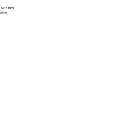
s avis des
table,