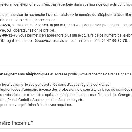
re écran de téléphone qui n'est pas répertorié dans vos listes de contacts donc vo
ose un service de recherche inversé, saisissez le numéro de téléphone à identifier,
tifie le numéro de téléphone inconnu.
03278
, soit une entreprise soit un particulier on vous donne son prénom, nom ou t
ne, ou l'opérateur selon le préfixe.
7-00-32-78
vous permet d'en apprendre plus sur le titulaire de ce numéro de télép
sitif, négatif ou neutre. Découvrez les avis concernant ce numéro
04-47-00-32-78
.
enseignements téléphoniques
et adresse postal, votre recherche de renseigneme
localisation et le secteur d'activités dans d'autres régions de France.
éléphoniques
, l'annuaire inverse des professionnels consulte sa base de données
s professionnels clients des opérateur téléphonique tels que Free mobile, Orange,
, Prixtel Coriolis, Auchan mobile, Sosh red by sfr...
pondre avec précision à toutes vos requêtes.
méro inconnu?