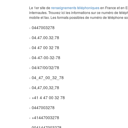
Le 1er site de
renseignements téléphoniques
en France et en Eu
internautes. Trouvez ici les informations sur ce numéro de télép
mobile et fax. Les formats possibles de numéro de téléphone son
- 0447003278
- 04.47.00.32.78
- 04 47 00 32 78
- 04-47-00-32-78
- 04/47/00/32/78
- 04_47_00_32_78
- 04,47,00,32,78
- +41 4 47 00 32 78
- 0447003278
- +41447003278
- 0041447003278