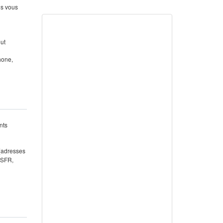
us vous
out
hone,
nts
 (adresses
 SFR,