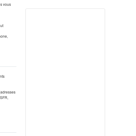
us vous
out
hone,
nts
 (adresses
 SFR,