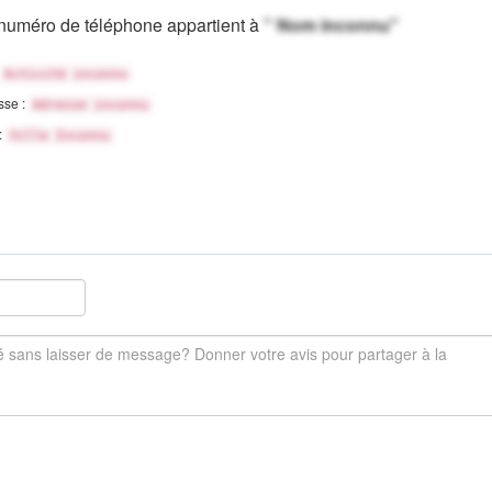
numéro de téléphone appartient à
" Nom inconnu"
Activité inconnu
sse :
Adresse inconnu
 :
Ville Inconnu