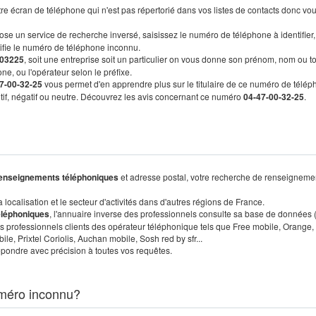
re écran de téléphone qui n'est pas répertorié dans vos listes de contacts donc vo
ose un service de recherche inversé, saisissez le numéro de téléphone à identifier,
tifie le numéro de téléphone inconnu.
03225
, soit une entreprise soit un particulier on vous donne son prénom, nom ou t
ne, ou l'opérateur selon le préfixe.
7-00-32-25
vous permet d'en apprendre plus sur le titulaire de ce numéro de télép
sitif, négatif ou neutre. Découvrez les avis concernant ce numéro
04-47-00-32-25
.
enseignements téléphoniques
et adresse postal, votre recherche de renseigneme
localisation et le secteur d'activités dans d'autres régions de France.
éléphoniques
, l'annuaire inverse des professionnels consulte sa base de données
s professionnels clients des opérateur téléphonique tels que Free mobile, Orange,
, Prixtel Coriolis, Auchan mobile, Sosh red by sfr...
pondre avec précision à toutes vos requêtes.
méro inconnu?