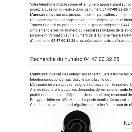
Votre téléphone mobile sonne et le numéro apparaissant sur vot
posez la question qui est-ce donc ce numéro
04-47-00-32-25
?
L'annuaire inversé
des professionnels et particuliers vous prop
l'annuaire inversé interroge ses données téléphoniques et iden
Trouver l'identité du propriétaire de la ligne de téléphone
04470
simplement le lieu du numéro où il reçoit ses factures de télépho
La page d'information sur le numéro de téléphone français
04-4
d'identifier le
04 47 00 32 25
et de déposer un avis qu'il soit po
Recherche du numéro 04 47 00 32 25
L'annuaire inversé
des entreprises et particuliers a trouvé les
r
téléphoniques concernait l'activité dans la ville de .
L'annuaire inversé vous renseigne à qui appartient le numéro, la 
Afin de répondre à toutes vos demandes de
renseignements t
postales, numéros de téléphones fixes et mobiles) recensant de
Bouygues télécom, NRJ Mobile, La poste mobile, Cdiscount mobile
Cette base de données est régulièrement mise à jour pour de ré
Nu