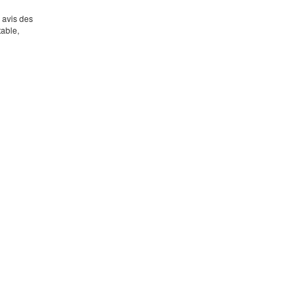
s avis des
table,