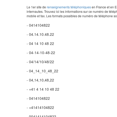
Le 1er site de
renseignements téléphoniques
en France et en Eu
internautes. Trouvez ici les informations sur ce numéro de télép
mobile et fax. Les formats possibles de numéro de téléphone son
- 0414104822
- 04.14.10.48.22
- 04 14 10 48 22
- 04-14-10-48-22
- 04/14/10/48/22
- 04_14_10_48_22
- 04,14,10,48,22
- +41 4 14 10 48 22
- 0414104822
- +41414104822
- 0041414104822