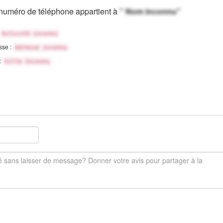
numéro de téléphone appartient à
" Nom inconnu"
Activité inconnu
sse :
Adresse inconnu
 :
Ville Inconnu