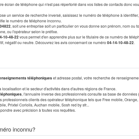
re écran de téléphone qui n'est pas répertorié dans vos listes de contacts donc vo
ose un service de recherche inversé, saisissez le numéro de téléphone à identifier,
tifie le numéro de téléphone inconnu.
04822
, soit une entreprise soit un particulier on vous donne son prénom, nom ou t
ne, ou l'opérateur selon le préfixe.
4-10-48-22
vous permet d'en apprendre plus sur le titulaire de ce numéro de télép
sitif, négatif ou neutre. Découvrez les avis concernant ce numéro
04-14-10-48-22
.
enseignements téléphoniques
et adresse postal, votre recherche de renseigneme
localisation et le secteur d'activités dans d'autres régions de France.
éléphoniques
, l'annuaire inverse des professionnels consulte sa base de données
s professionnels clients des opérateur téléphonique tels que Free mobile, Orange,
, Prixtel Coriolis, Auchan mobile, Sosh red by sfr...
pondre avec précision à toutes vos requêtes.
méro inconnu?