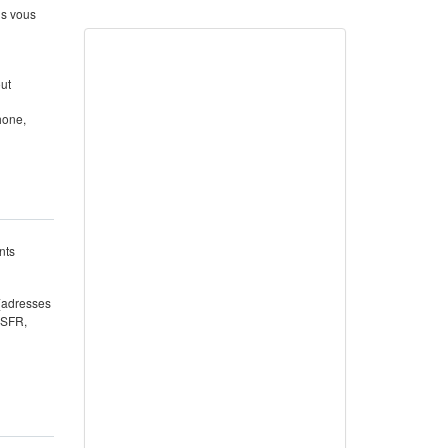
us vous
out
hone,
nts
 (adresses
 SFR,