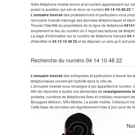
Votre téléphone mobile sonne et le numéro apparaissant sur vot
posez la question qui est-ce donc ce numéro
04-14-10-48-22
?
L'annuaire inversé
des professionnels et particuliers vous prop
l'annuaire inversé interroge ses données téléphoniques et iden
Trouver l'identité du propriétaire de la ligne de téléphone
04141
simplement le lieu du numéro où il reçoit ses factures de télépho
La page d'information sur le numéro de téléphone français
04-1
d'identifier le
04 14 10 48 22
et de déposer un avis qu'il soit po
Recherche du numéro 04 14 10 48 22
L'annuaire inversé
des entreprises et particuliers a trouvé les
r
téléphoniques concernait l'activité dans la ville de .
L'annuaire inversé vous renseigne à qui appartient le numéro, la 
Afin de répondre à toutes vos demandes de
renseignements t
postales, numéros de téléphones fixes et mobiles) recensant de
Bouygues télécom, NRJ Mobile, La poste mobile, Cdiscount mobile
Cette base de données est régulièrement mise à jour pour de ré
Nu