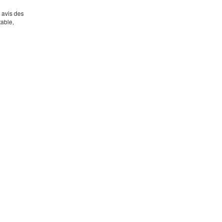
s avis des
table,