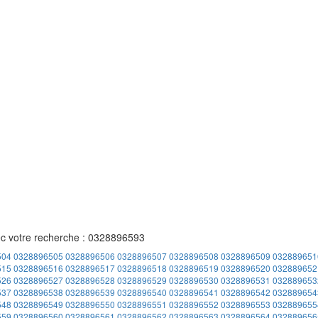
ec votre recherche : 0328896593
504
0328896505
0328896506
0328896507
0328896508
0328896509
032889651
515
0328896516
0328896517
0328896518
0328896519
0328896520
032889652
526
0328896527
0328896528
0328896529
0328896530
0328896531
032889653
537
0328896538
0328896539
0328896540
0328896541
0328896542
032889654
548
0328896549
0328896550
0328896551
0328896552
0328896553
032889655
559
0328896560
0328896561
0328896562
0328896563
0328896564
032889656