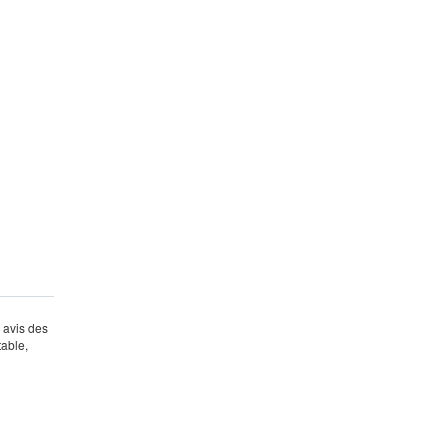
s avis des
table,