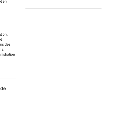
et en
tion,
et
urs des
 la
nistration
 de