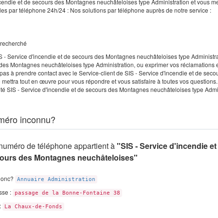
ncendie et de secours des Montagnes neuchâteloises type Administration et vous m
bles par téléphone 24h/24 : Nos solutions par téléphone auprès de notre service :
e recherché
IS - Service d'incendie et de secours des Montagnes neuchâteloises type Administra
rs des Montagnes neuchâteloises type Administration, ou exprimer vos réclamations 
as à prendre contact avec le Service-client de SIS - Service d'incendie et de seco
mettra tout en œuvre pour vous répondre et vous satisfaire à toutes vos questions.
té SIS - Service d'incendie et de secours des Montagnes neuchâteloises type Admi
méro inconnu?
numéro de téléphone appartient à
"SIS - Service d'incendie et
ours des Montagnes neuchâteloises"
donc?
Annuaire Administration
sse :
passage de la Bonne-Fontaine 38
 :
La Chaux-de-Fonds