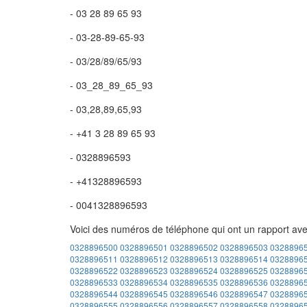
- 03 28 89 65 93
- 03-28-89-65-93
- 03/28/89/65/93
- 03_28_89_65_93
- 03,28,89,65,93
- +41 3 28 89 65 93
- 0328896593
- +41328896593
- 0041328896593
Voici des numéros de téléphone qui ont un rapport av
0328896500
0328896501
0328896502
0328896503
0328896
0328896511
0328896512
0328896513
0328896514
0328896
0328896522
0328896523
0328896524
0328896525
0328896
0328896533
0328896534
0328896535
0328896536
0328896
0328896544
0328896545
0328896546
0328896547
0328896
0328896555
0328896556
0328896557
0328896558
0328896