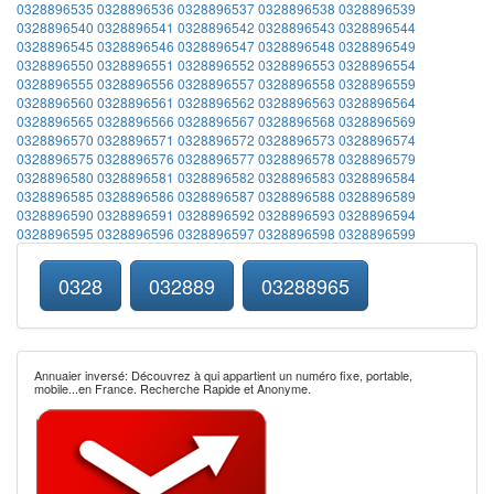
0328896535
0328896536
0328896537
0328896538
0328896539
0328896540
0328896541
0328896542
0328896543
0328896544
0328896545
0328896546
0328896547
0328896548
0328896549
0328896550
0328896551
0328896552
0328896553
0328896554
0328896555
0328896556
0328896557
0328896558
0328896559
0328896560
0328896561
0328896562
0328896563
0328896564
0328896565
0328896566
0328896567
0328896568
0328896569
0328896570
0328896571
0328896572
0328896573
0328896574
0328896575
0328896576
0328896577
0328896578
0328896579
0328896580
0328896581
0328896582
0328896583
0328896584
0328896585
0328896586
0328896587
0328896588
0328896589
0328896590
0328896591
0328896592
0328896593
0328896594
0328896595
0328896596
0328896597
0328896598
0328896599
0328
032889
03288965
Annuaier inversé: Découvrez à qui appartient un numéro fixe, portable,
mobile...en France. Recherche Rapide et Anonyme.