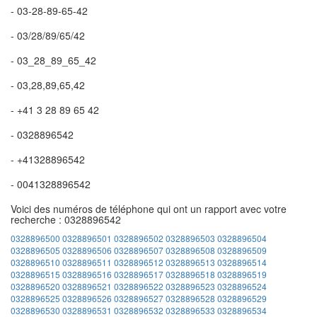
- 03-28-89-65-42
- 03/28/89/65/42
- 03_28_89_65_42
- 03,28,89,65,42
- +41 3 28 89 65 42
- 0328896542
- +41328896542
- 0041328896542
Voici des numéros de téléphone qui ont un rapport avec votre
recherche : 0328896542
0328896500
0328896501
0328896502
0328896503
0328896504
0328896505
0328896506
0328896507
0328896508
0328896509
0328896510
0328896511
0328896512
0328896513
0328896514
0328896515
0328896516
0328896517
0328896518
0328896519
0328896520
0328896521
0328896522
0328896523
0328896524
0328896525
0328896526
0328896527
0328896528
0328896529
0328896530
0328896531
0328896532
0328896533
0328896534