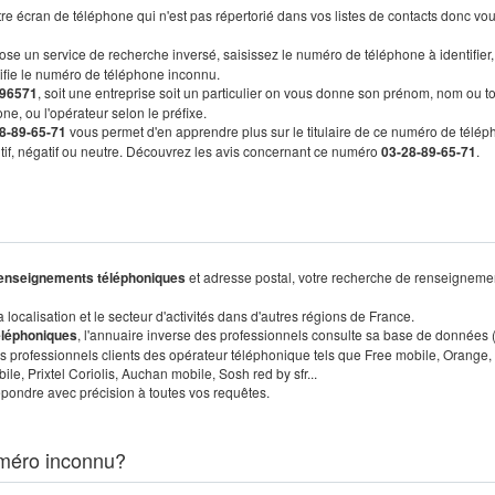
re écran de téléphone qui n'est pas répertorié dans vos listes de contacts donc vo
ose un service de recherche inversé, saisissez le numéro de téléphone à identifier,
tifie le numéro de téléphone inconnu.
96571
, soit une entreprise soit un particulier on vous donne son prénom, nom ou t
ne, ou l'opérateur selon le préfixe.
8-89-65-71
vous permet d'en apprendre plus sur le titulaire de ce numéro de télép
sitif, négatif ou neutre. Découvrez les avis concernant ce numéro
03-28-89-65-71
.
enseignements téléphoniques
et adresse postal, votre recherche de renseigneme
localisation et le secteur d'activités dans d'autres régions de France.
éléphoniques
, l'annuaire inverse des professionnels consulte sa base de données
s professionnels clients des opérateur téléphonique tels que Free mobile, Orange,
, Prixtel Coriolis, Auchan mobile, Sosh red by sfr...
pondre avec précision à toutes vos requêtes.
méro inconnu?