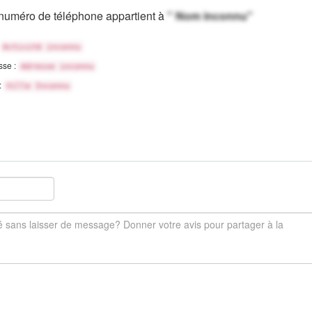
numéro de téléphone appartient à
" Nom inconnu"
Activité inconnu
sse :
Adresse inconnu
 :
Ville Inconnu