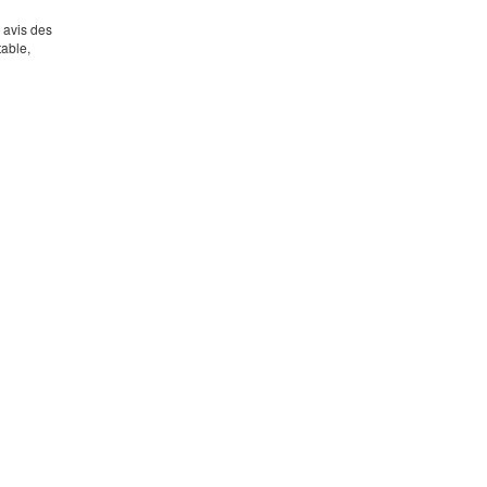
s avis des
table,