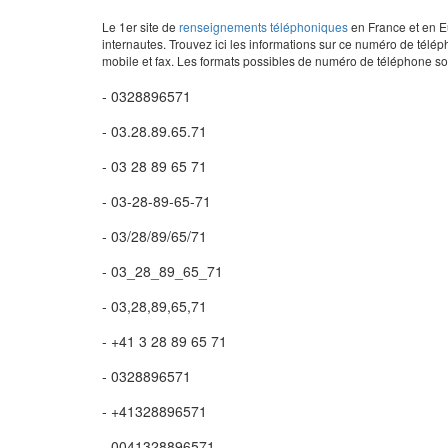
Le 1er site de
renseignements téléphoniques
en France et en Eu
internautes. Trouvez ici les informations sur ce numéro de télép
mobile et fax. Les formats possibles de numéro de téléphone son
- 0328896571
- 03.28.89.65.71
- 03 28 89 65 71
- 03-28-89-65-71
- 03/28/89/65/71
- 03_28_89_65_71
- 03,28,89,65,71
- +41 3 28 89 65 71
- 0328896571
- +41328896571
- 0041328896571