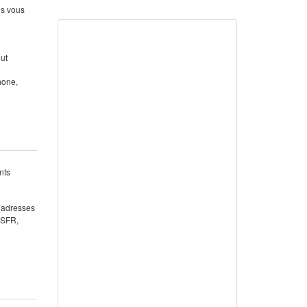
us vous
out
hone,
nts
 (adresses
 SFR,