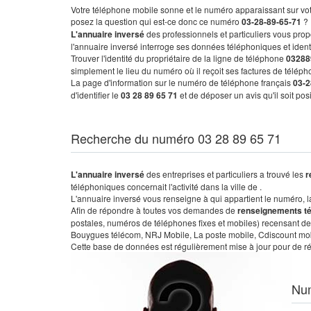
Votre téléphone mobile sonne et le numéro apparaissant sur vot
posez la question qui est-ce donc ce numéro
03-28-89-65-71
?
L'annuaire inversé
des professionnels et particuliers vous prop
l'annuaire inversé interroge ses données téléphoniques et iden
Trouver l'identité du propriétaire de la ligne de téléphone
03288
simplement le lieu du numéro où il reçoit ses factures de télépho
La page d'information sur le numéro de téléphone français
03-2
d'identifier le
03 28 89 65 71
et de déposer un avis qu'il soit po
Recherche du numéro 03 28 89 65 71
L'annuaire inversé
des entreprises et particuliers a trouvé les
r
téléphoniques concernait l'activité dans la ville de .
L'annuaire inversé vous renseigne à qui appartient le numéro, la 
Afin de répondre à toutes vos demandes de
renseignements t
postales, numéros de téléphones fixes et mobiles) recensant de
Bouygues télécom, NRJ Mobile, La poste mobile, Cdiscount mobile
Cette base de données est régulièrement mise à jour pour de ré
Nu