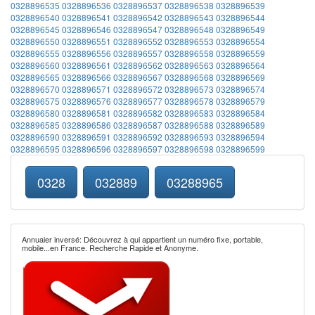
0328896535
0328896536
0328896537
0328896538
0328896539
0328896540
0328896541
0328896542
0328896543
0328896544
0328896545
0328896546
0328896547
0328896548
0328896549
0328896550
0328896551
0328896552
0328896553
0328896554
0328896555
0328896556
0328896557
0328896558
0328896559
0328896560
0328896561
0328896562
0328896563
0328896564
0328896565
0328896566
0328896567
0328896568
0328896569
0328896570
0328896571
0328896572
0328896573
0328896574
0328896575
0328896576
0328896577
0328896578
0328896579
0328896580
0328896581
0328896582
0328896583
0328896584
0328896585
0328896586
0328896587
0328896588
0328896589
0328896590
0328896591
0328896592
0328896593
0328896594
0328896595
0328896596
0328896597
0328896598
0328896599
0328
032889
03288965
Annuaier inversé: Découvrez à qui appartient un numéro fixe, portable,
mobile...en France. Recherche Rapide et Anonyme.