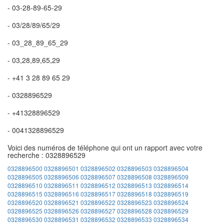
- 03-28-89-65-29
- 03/28/89/65/29
- 03_28_89_65_29
- 03,28,89,65,29
- +41 3 28 89 65 29
- 0328896529
- +41328896529
- 0041328896529
Voici des numéros de téléphone qui ont un rapport avec votre
recherche : 0328896529
0328896500
0328896501
0328896502
0328896503
0328896504
0328896505
0328896506
0328896507
0328896508
0328896509
0328896510
0328896511
0328896512
0328896513
0328896514
0328896515
0328896516
0328896517
0328896518
0328896519
0328896520
0328896521
0328896522
0328896523
0328896524
0328896525
0328896526
0328896527
0328896528
0328896529
0328896530
0328896531
0328896532
0328896533
0328896534