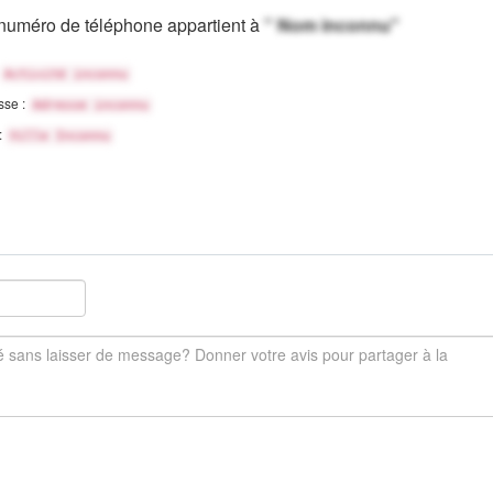
numéro de téléphone appartient à
" Nom inconnu"
Activité inconnu
sse :
Adresse inconnu
 :
Ville Inconnu