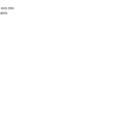
s avis des
table,