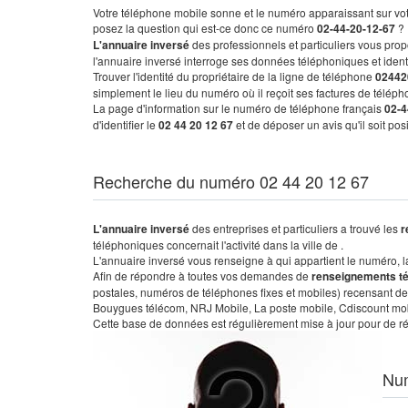
Votre téléphone mobile sonne et le numéro apparaissant sur vot
posez la question qui est-ce donc ce numéro
02-44-20-12-67
?
L'annuaire inversé
des professionnels et particuliers vous prop
l'annuaire inversé interroge ses données téléphoniques et iden
Trouver l'identité du propriétaire de la ligne de téléphone
02442
simplement le lieu du numéro où il reçoit ses factures de télépho
La page d'information sur le numéro de téléphone français
02-4
d'identifier le
02 44 20 12 67
et de déposer un avis qu'il soit po
Recherche du numéro 02 44 20 12 67
L'annuaire inversé
des entreprises et particuliers a trouvé les
r
téléphoniques concernait l'activité dans la ville de .
L'annuaire inversé vous renseigne à qui appartient le numéro, la 
Afin de répondre à toutes vos demandes de
renseignements t
postales, numéros de téléphones fixes et mobiles) recensant de
Bouygues télécom, NRJ Mobile, La poste mobile, Cdiscount mobile
Cette base de données est régulièrement mise à jour pour de ré
Nu