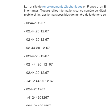
Le 1er site de
renseignements téléphoniques
en France et en Eu
internautes. Trouvez ici les informations sur ce numéro de télép
mobile et fax. Les formats possibles de numéro de téléphone son
- 0244201267
- 02.44.20.12.67
- 02 44 20 12 67
- 02-44-20-12-67
- 02/44/20/12/67
- 02_44_20_12_67
- 02,44,20,12,67
- +41 2 44 20 12 67
- 0244201267
- +41244201267
- 0041244201267