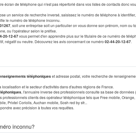
re écran de téléphone qui n'est pas répertorié dans vos listes de contacts donc vo
ose un service de recherche inversé, saisissez le numéro de téléphone à identifier,
tifie le numéro de téléphone inconnu.
01267
, soit une entreprise soit un particulier on vous donne son prénom, nom ou t
ne, ou l'opérateur selon le préfixe.
4-20-12-67
vous permet d'en apprendre plus sur le titulaire de ce numéro de télép
sitif, négatif ou neutre. Découvrez les avis concernant ce numéro
02-44-20-12-67
.
enseignements téléphoniques
et adresse postal, votre recherche de renseigneme
localisation et le secteur d'activités dans d'autres régions de France.
éléphoniques
, l'annuaire inverse des professionnels consulte sa base de données
s professionnels clients des opérateur téléphonique tels que Free mobile, Orange,
, Prixtel Coriolis, Auchan mobile, Sosh red by sfr...
pondre avec précision à toutes vos requêtes.
méro inconnu?