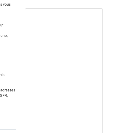
us vous
out
hone,
nts
 (adresses
 SFR,