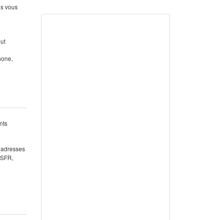
us vous
out
hone,
nts
 (adresses
 SFR,