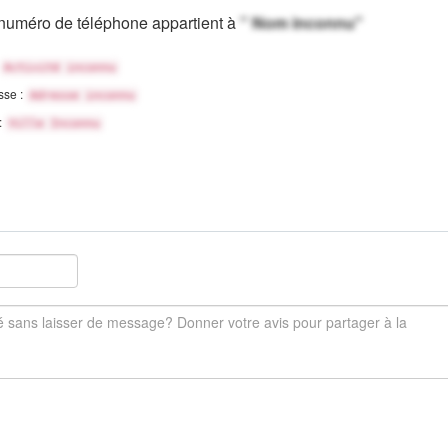
numéro de téléphone appartient à
" Nom inconnu"
Activité inconnu
sse :
Adresse inconnu
 :
Ville Inconnu