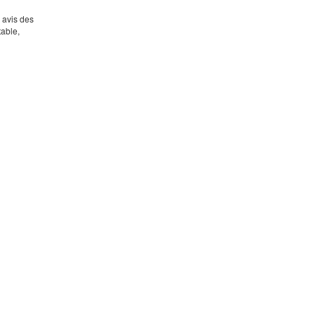
s avis des
table,