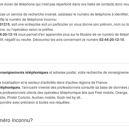
re écran de téléphone qui n'est pas répertorié dans vos listes de contacts donc vo
ose un service de recherche inversé, saisissez le numéro de téléphone à identifier,
tifie le numéro de téléphone inconnu.
01215
, soit une entreprise soit un particulier on vous donne son prénom, nom ou t
ne, ou l'opérateur selon le préfixe.
4-20-12-15
vous permet d'en apprendre plus sur le titulaire de ce numéro de télép
sitif, négatif ou neutre. Découvrez les avis concernant ce numéro
02-44-20-12-15
.
enseignements téléphoniques
et adresse postal, votre recherche de renseigneme
localisation et le secteur d'activités dans d'autres régions de France.
éléphoniques
, l'annuaire inverse des professionnels consulte sa base de données
s professionnels clients des opérateur téléphonique tels que Free mobile, Orange,
, Prixtel Coriolis, Auchan mobile, Sosh red by sfr...
pondre avec précision à toutes vos requêtes.
méro inconnu?