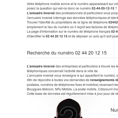
Votre téléphone mobile sonne et le numéro apparaissant sur vot
posez la question qui est-ce donc ce numéro
02-44-20-12-15
?
L'annuaire inversé
des professionnels et particuliers vous prop
l'annuaire inversé interroge ses données téléphoniques et iden
Trouver l'identité du propriétaire de la ligne de téléphone
02442
simplement le lieu du numéro où il reçoit ses factures de télépho
La page d'information sur le numéro de téléphone français
02-4
d'identifier le
02 44 20 12 15
et de déposer un avis qu'il soit po
Recherche du numéro 02 44 20 12 15
L'annuaire inversé
des entreprises et particuliers a trouvé les
r
téléphoniques concernait l'activité dans la ville de .
L'annuaire inversé vous renseigne à qui appartient le numéro, la 
Afin de répondre à toutes vos demandes de
renseignements t
postales, numéros de téléphones fixes et mobiles) recensant de
Bouygues télécom, NRJ Mobile, La poste mobile, Cdiscount mobile
Cette base de données est régulièrement mise à jour pour de ré
Nu