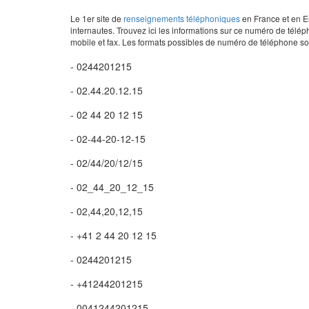
Le 1er site de
renseignements téléphoniques
en France et en Eu
internautes. Trouvez ici les informations sur ce numéro de télép
mobile et fax. Les formats possibles de numéro de téléphone son
- 0244201215
- 02.44.20.12.15
- 02 44 20 12 15
- 02-44-20-12-15
- 02/44/20/12/15
- 02_44_20_12_15
- 02,44,20,12,15
- +41 2 44 20 12 15
- 0244201215
- +41244201215
- 0041244201215