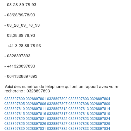
- 03-28-89-78-93
- 03/28/89/78/93
- 03_28_89_78_93
- 03,28,89,78,93
- +41 3 28 89 78 93
- 0328897893
- +41328897893
- 0041328897893
Voici des numéros de téléphone qui ont un rapport avec votre
recherche : 0328897893
0328897800
0328897801
0328897802
0328897803
0328897804
0328897805
0328897806
0328897807
0328897808
0328897809
0328897810
0328897811
0328897812
0328897813
0328897814
0328897815
0328897816
0328897817
0328897818
0328897819
0328897820
0328897821
0328897822
0328897823
0328897824
0328897825
0328897826
0328897827
0328897828
0328897829
0328897830
0328897831
0328897832
0328897833
0328897834