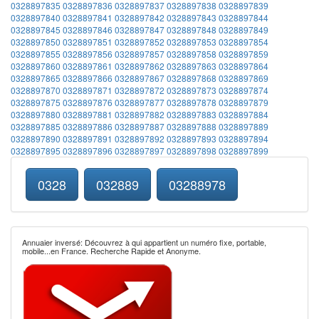
0328897835
0328897836
0328897837
0328897838
0328897839
0328897840
0328897841
0328897842
0328897843
0328897844
0328897845
0328897846
0328897847
0328897848
0328897849
0328897850
0328897851
0328897852
0328897853
0328897854
0328897855
0328897856
0328897857
0328897858
0328897859
0328897860
0328897861
0328897862
0328897863
0328897864
0328897865
0328897866
0328897867
0328897868
0328897869
0328897870
0328897871
0328897872
0328897873
0328897874
0328897875
0328897876
0328897877
0328897878
0328897879
0328897880
0328897881
0328897882
0328897883
0328897884
0328897885
0328897886
0328897887
0328897888
0328897889
0328897890
0328897891
0328897892
0328897893
0328897894
0328897895
0328897896
0328897897
0328897898
0328897899
0328
032889
03288978
Annuaier inversé: Découvrez à qui appartient un numéro fixe, portable,
mobile...en France. Recherche Rapide et Anonyme.