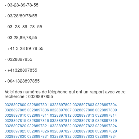
- 03-28-89-78-55
- 03/28/89/78/55
- 03_28_89_78_55
- 03,28,89,78,55
- +41 3 28 89 78 55
- 0328897855
- +41328897855
- 0041328897855
Voici des numéros de téléphone qui ont un rapport avec votre
recherche : 0328897855
0328897800
0328897801
0328897802
0328897803
0328897804
0328897805
0328897806
0328897807
0328897808
0328897809
0328897810
0328897811
0328897812
0328897813
0328897814
0328897815
0328897816
0328897817
0328897818
0328897819
0328897820
0328897821
0328897822
0328897823
0328897824
0328897825
0328897826
0328897827
0328897828
0328897829
0328897830
0328897831
0328897832
0328897833
0328897834