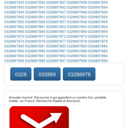
0328897835
0328897836
0328897837
0328897838
0328897839
0328897840
0328897841
0328897842
0328897843
0328897844
0328897845
0328897846
0328897847
0328897848
0328897849
0328897850
0328897851
0328897852
0328897853
0328897854
0328897855
0328897856
0328897857
0328897858
0328897859
0328897860
0328897861
0328897862
0328897863
0328897864
0328897865
0328897866
0328897867
0328897868
0328897869
0328897870
0328897871
0328897872
0328897873
0328897874
0328897875
0328897876
0328897877
0328897878
0328897879
0328897880
0328897881
0328897882
0328897883
0328897884
0328897885
0328897886
0328897887
0328897888
0328897889
0328897890
0328897891
0328897892
0328897893
0328897894
0328897895
0328897896
0328897897
0328897898
0328897899
0328
032889
03288978
Annuaier inversé: Découvrez à qui appartient un numéro fixe, portable,
mobile...en France. Recherche Rapide et Anonyme.