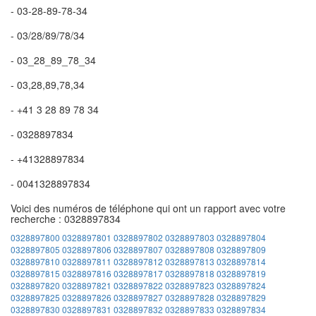
- 03-28-89-78-34
- 03/28/89/78/34
- 03_28_89_78_34
- 03,28,89,78,34
- +41 3 28 89 78 34
- 0328897834
- +41328897834
- 0041328897834
Voici des numéros de téléphone qui ont un rapport avec votre
recherche : 0328897834
0328897800
0328897801
0328897802
0328897803
0328897804
0328897805
0328897806
0328897807
0328897808
0328897809
0328897810
0328897811
0328897812
0328897813
0328897814
0328897815
0328897816
0328897817
0328897818
0328897819
0328897820
0328897821
0328897822
0328897823
0328897824
0328897825
0328897826
0328897827
0328897828
0328897829
0328897830
0328897831
0328897832
0328897833
0328897834