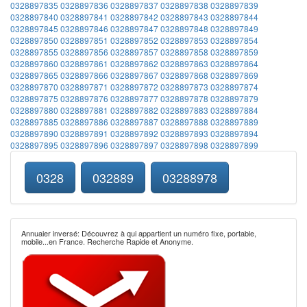
0328897835
0328897836
0328897837
0328897838
0328897839
0328897840
0328897841
0328897842
0328897843
0328897844
0328897845
0328897846
0328897847
0328897848
0328897849
0328897850
0328897851
0328897852
0328897853
0328897854
0328897855
0328897856
0328897857
0328897858
0328897859
0328897860
0328897861
0328897862
0328897863
0328897864
0328897865
0328897866
0328897867
0328897868
0328897869
0328897870
0328897871
0328897872
0328897873
0328897874
0328897875
0328897876
0328897877
0328897878
0328897879
0328897880
0328897881
0328897882
0328897883
0328897884
0328897885
0328897886
0328897887
0328897888
0328897889
0328897890
0328897891
0328897892
0328897893
0328897894
0328897895
0328897896
0328897897
0328897898
0328897899
0328
032889
03288978
Annuaier inversé: Découvrez à qui appartient un numéro fixe, portable,
mobile...en France. Recherche Rapide et Anonyme.