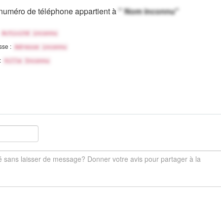
numéro de téléphone appartient à
" Nom inconnu"
Activité inconnu
sse :
Adresse inconnu
 :
Ville Inconnu