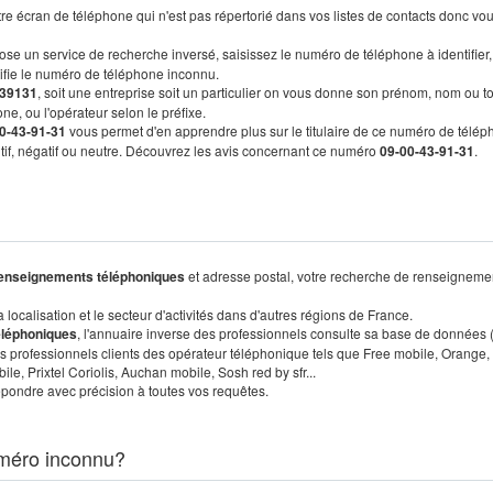
re écran de téléphone qui n'est pas répertorié dans vos listes de contacts donc vo
ose un service de recherche inversé, saisissez le numéro de téléphone à identifier,
tifie le numéro de téléphone inconnu.
39131
, soit une entreprise soit un particulier on vous donne son prénom, nom ou t
ne, ou l'opérateur selon le préfixe.
0-43-91-31
vous permet d'en apprendre plus sur le titulaire de ce numéro de télép
sitif, négatif ou neutre. Découvrez les avis concernant ce numéro
09-00-43-91-31
.
enseignements téléphoniques
et adresse postal, votre recherche de renseigneme
localisation et le secteur d'activités dans d'autres régions de France.
éléphoniques
, l'annuaire inverse des professionnels consulte sa base de données
s professionnels clients des opérateur téléphonique tels que Free mobile, Orange,
, Prixtel Coriolis, Auchan mobile, Sosh red by sfr...
pondre avec précision à toutes vos requêtes.
méro inconnu?