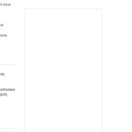
us vous
out
hone,
nts
 (adresses
 SFR,