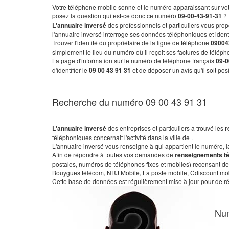
Votre téléphone mobile sonne et le numéro apparaissant sur vot
posez la question qui est-ce donc ce numéro
09-00-43-91-31
?
L'annuaire inversé
des professionnels et particuliers vous prop
l'annuaire inversé interroge ses données téléphoniques et iden
Trouver l'identité du propriétaire de la ligne de téléphone
09004
simplement le lieu du numéro où il reçoit ses factures de télépho
La page d'information sur le numéro de téléphone français
09-0
d'identifier le
09 00 43 91 31
et de déposer un avis qu'il soit po
Recherche du numéro 09 00 43 91 31
L'annuaire inversé
des entreprises et particuliers a trouvé les
r
téléphoniques concernait l'activité dans la ville de .
L'annuaire inversé vous renseigne à qui appartient le numéro, la 
Afin de répondre à toutes vos demandes de
renseignements t
postales, numéros de téléphones fixes et mobiles) recensant de
Bouygues télécom, NRJ Mobile, La poste mobile, Cdiscount mobile
Cette base de données est régulièrement mise à jour pour de ré
Nu