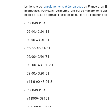
Le 1er site de
renseignements téléphoniques
en France et en Eu
internautes. Trouvez ici les informations sur ce numéro de télép
mobile et fax. Les formats possibles de numéro de téléphone son
- 0900439131
- 09.00.43.91.31
- 09 00 43 91 31
- 09-00-43-91-31
- 09/00/43/91/31
- 09_00_43_91_31
- 09,00,43,91,31
- +41 9 00 43 91 31
- 0900439131
- +41900439131
- 0041900439131