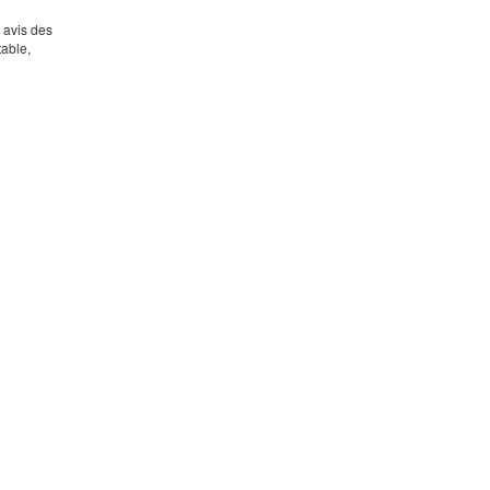
s avis des
table,