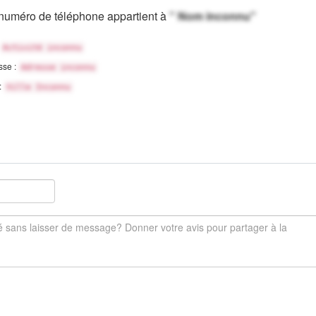
numéro de téléphone appartient à
" Nom inconnu"
Activité inconnu
sse :
Adresse inconnu
 :
Ville Inconnu