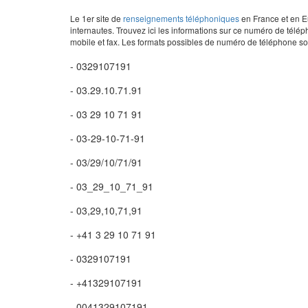
Le 1er site de
renseignements téléphoniques
en France et en Eu
internautes. Trouvez ici les informations sur ce numéro de télép
mobile et fax. Les formats possibles de numéro de téléphone son
- 0329107191
- 03.29.10.71.91
- 03 29 10 71 91
- 03-29-10-71-91
- 03/29/10/71/91
- 03_29_10_71_91
- 03,29,10,71,91
- +41 3 29 10 71 91
- 0329107191
- +41329107191
- 0041329107191