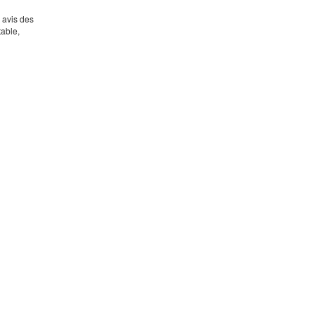
s avis des
table,