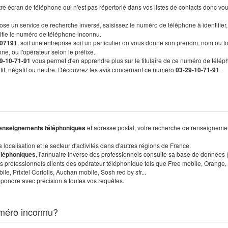
re écran de téléphone qui n'est pas répertorié dans vos listes de contacts donc vo
ose un service de recherche inversé, saisissez le numéro de téléphone à identifier,
tifie le numéro de téléphone inconnu.
07191
, soit une entreprise soit un particulier on vous donne son prénom, nom ou t
ne, ou l'opérateur selon le préfixe.
9-10-71-91
vous permet d'en apprendre plus sur le titulaire de ce numéro de télép
sitif, négatif ou neutre. Découvrez les avis concernant ce numéro
03-29-10-71-91
.
enseignements téléphoniques
et adresse postal, votre recherche de renseigneme
localisation et le secteur d'activités dans d'autres régions de France.
éléphoniques
, l'annuaire inverse des professionnels consulte sa base de données
s professionnels clients des opérateur téléphonique tels que Free mobile, Orange,
, Prixtel Coriolis, Auchan mobile, Sosh red by sfr...
pondre avec précision à toutes vos requêtes.
méro inconnu?