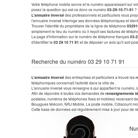
Votre téléphone mobile sonne et le numéro apparaissant sur vot
posez la question qui est-ce donc ce numéro
03-29-10-71-91
?
L'annuaire inversé
des professionnels et particuliers vous prop
l'annuaire inversé interroge ses données téléphoniques et iden
Trouver l'identité du propriétaire de la ligne de téléphone
03291
simplement le lieu du numéro où il reçoit ses factures de télépho
La page d'information sur le numéro de téléphone français
03-2
d'identifier le
03 29 10 71 91
et de déposer un avis qu'il soit po
Recherche du numéro 03 29 10 71 91
L'annuaire inversé
des entreprises et particuliers a trouvé les
r
téléphoniques concernait l'activité dans la ville de .
L'annuaire inversé vous renseigne à qui appartient le numéro, la 
Afin de répondre à toutes vos demandes de
renseignements t
postales, numéros de téléphones fixes et mobiles) recensant de
Bouygues télécom, NRJ Mobile, La poste mobile, Cdiscount mobile
Cette base de données est régulièrement mise à jour pour de ré
Nu