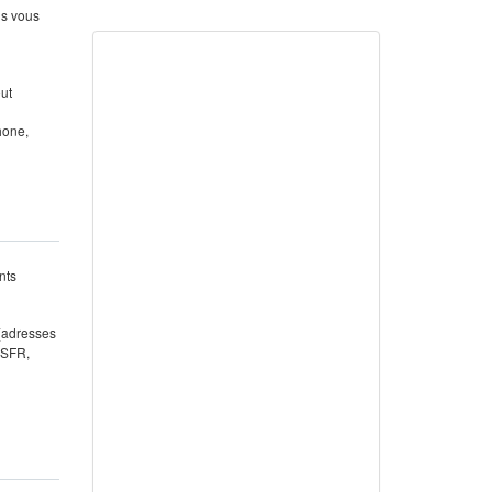
us vous
out
hone,
nts
 (adresses
 SFR,