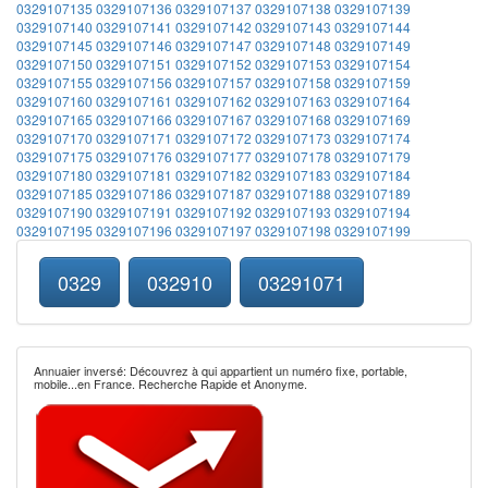
0329107135
0329107136
0329107137
0329107138
0329107139
0329107140
0329107141
0329107142
0329107143
0329107144
0329107145
0329107146
0329107147
0329107148
0329107149
0329107150
0329107151
0329107152
0329107153
0329107154
0329107155
0329107156
0329107157
0329107158
0329107159
0329107160
0329107161
0329107162
0329107163
0329107164
0329107165
0329107166
0329107167
0329107168
0329107169
0329107170
0329107171
0329107172
0329107173
0329107174
0329107175
0329107176
0329107177
0329107178
0329107179
0329107180
0329107181
0329107182
0329107183
0329107184
0329107185
0329107186
0329107187
0329107188
0329107189
0329107190
0329107191
0329107192
0329107193
0329107194
0329107195
0329107196
0329107197
0329107198
0329107199
0329
032910
03291071
Annuaier inversé: Découvrez à qui appartient un numéro fixe, portable,
mobile...en France. Recherche Rapide et Anonyme.