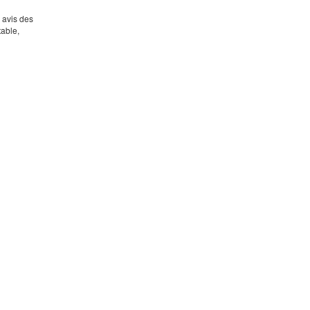
s avis des
table,