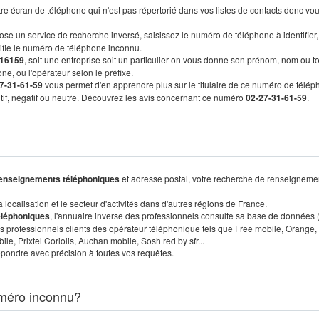
re écran de téléphone qui n'est pas répertorié dans vos listes de contacts donc vo
ose un service de recherche inversé, saisissez le numéro de téléphone à identifier,
tifie le numéro de téléphone inconnu.
16159
, soit une entreprise soit un particulier on vous donne son prénom, nom ou t
ne, ou l'opérateur selon le préfixe.
7-31-61-59
vous permet d'en apprendre plus sur le titulaire de ce numéro de télép
sitif, négatif ou neutre. Découvrez les avis concernant ce numéro
02-27-31-61-59
.
enseignements téléphoniques
et adresse postal, votre recherche de renseigneme
localisation et le secteur d'activités dans d'autres régions de France.
éléphoniques
, l'annuaire inverse des professionnels consulte sa base de données
s professionnels clients des opérateur téléphonique tels que Free mobile, Orange,
, Prixtel Coriolis, Auchan mobile, Sosh red by sfr...
pondre avec précision à toutes vos requêtes.
méro inconnu?