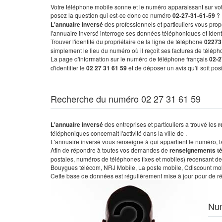
Votre téléphone mobile sonne et le numéro apparaissant sur vot
posez la question qui est-ce donc ce numéro
02-27-31-61-59
?
L'annuaire inversé
des professionnels et particuliers vous prop
l'annuaire inversé interroge ses données téléphoniques et iden
Trouver l'identité du propriétaire de la ligne de téléphone
02273
simplement le lieu du numéro où il reçoit ses factures de télépho
La page d'information sur le numéro de téléphone français
02-2
d'identifier le
02 27 31 61 59
et de déposer un avis qu'il soit po
Recherche du numéro 02 27 31 61 59
L'annuaire inversé
des entreprises et particuliers a trouvé les
r
téléphoniques concernait l'activité dans la ville de .
L'annuaire inversé vous renseigne à qui appartient le numéro, la 
Afin de répondre à toutes vos demandes de
renseignements t
postales, numéros de téléphones fixes et mobiles) recensant de
Bouygues télécom, NRJ Mobile, La poste mobile, Cdiscount mobile
Cette base de données est régulièrement mise à jour pour de ré
Nu