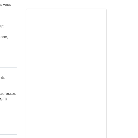
us vous
out
hone,
nts
 (adresses
 SFR,