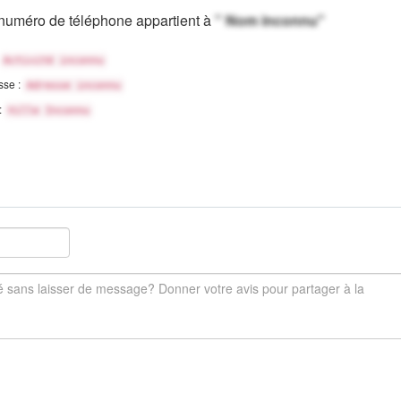
numéro de téléphone appartient à
" Nom inconnu"
Activité inconnu
sse :
Adresse inconnu
 :
Ville Inconnu