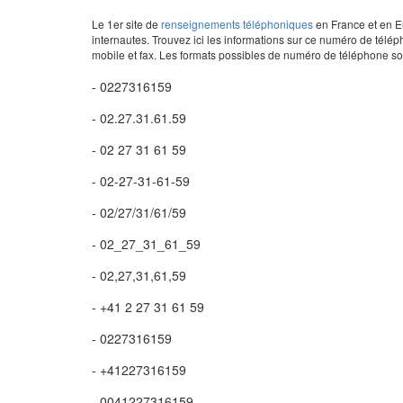
Le 1er site de
renseignements téléphoniques
en France et en Eu
internautes. Trouvez ici les informations sur ce numéro de télép
mobile et fax. Les formats possibles de numéro de téléphone son
- 0227316159
- 02.27.31.61.59
- 02 27 31 61 59
- 02-27-31-61-59
- 02/27/31/61/59
- 02_27_31_61_59
- 02,27,31,61,59
- +41 2 27 31 61 59
- 0227316159
- +41227316159
- 0041227316159