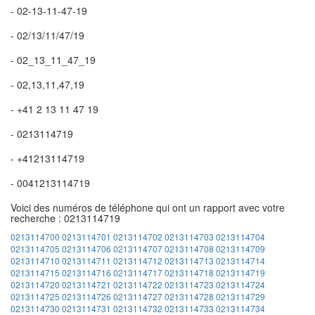
- 02-13-11-47-19
- 02/13/11/47/19
- 02_13_11_47_19
- 02,13,11,47,19
- +41 2 13 11 47 19
- 0213114719
- +41213114719
- 0041213114719
Voici des numéros de téléphone qui ont un rapport avec votre
recherche : 0213114719
0213114700
0213114701
0213114702
0213114703
0213114704
0213114705
0213114706
0213114707
0213114708
0213114709
0213114710
0213114711
0213114712
0213114713
0213114714
0213114715
0213114716
0213114717
0213114718
0213114719
0213114720
0213114721
0213114722
0213114723
0213114724
0213114725
0213114726
0213114727
0213114728
0213114729
0213114730
0213114731
0213114732
0213114733
0213114734