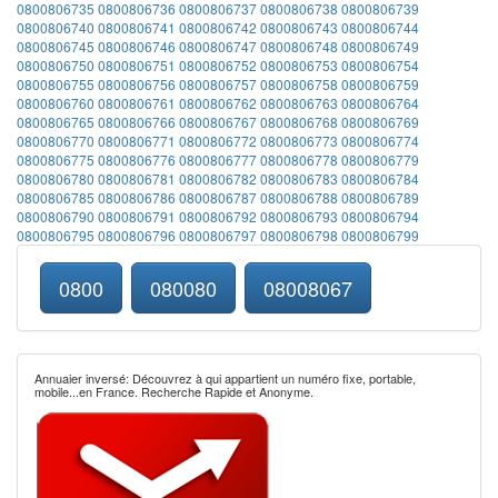
0800806735
0800806736
0800806737
0800806738
0800806739
0800806740
0800806741
0800806742
0800806743
0800806744
0800806745
0800806746
0800806747
0800806748
0800806749
0800806750
0800806751
0800806752
0800806753
0800806754
0800806755
0800806756
0800806757
0800806758
0800806759
0800806760
0800806761
0800806762
0800806763
0800806764
0800806765
0800806766
0800806767
0800806768
0800806769
0800806770
0800806771
0800806772
0800806773
0800806774
0800806775
0800806776
0800806777
0800806778
0800806779
0800806780
0800806781
0800806782
0800806783
0800806784
0800806785
0800806786
0800806787
0800806788
0800806789
0800806790
0800806791
0800806792
0800806793
0800806794
0800806795
0800806796
0800806797
0800806798
0800806799
0800
080080
08008067
Annuaier inversé: Découvrez à qui appartient un numéro fixe, portable,
mobile...en France. Recherche Rapide et Anonyme.