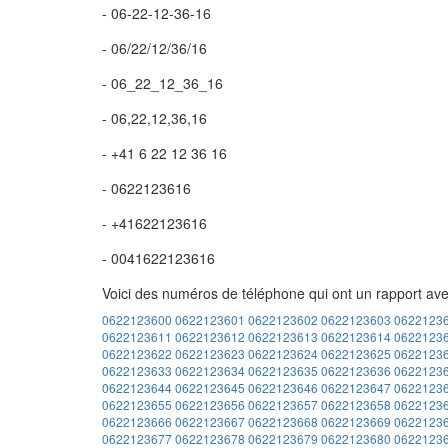
- 06-22-12-36-16
- 06/22/12/36/16
- 06_22_12_36_16
- 06,22,12,36,16
- +41 6 22 12 36 16
- 0622123616
- +41622123616
- 0041622123616
Voici des numéros de téléphone qui ont un rapport av
0622123600
0622123601
0622123602
0622123603
0622123
0622123611
0622123612
0622123613
0622123614
0622123
0622123622
0622123623
0622123624
0622123625
0622123
0622123633
0622123634
0622123635
0622123636
0622123
0622123644
0622123645
0622123646
0622123647
0622123
0622123655
0622123656
0622123657
0622123658
0622123
0622123666
0622123667
0622123668
0622123669
0622123
0622123677
0622123678
0622123679
0622123680
0622123