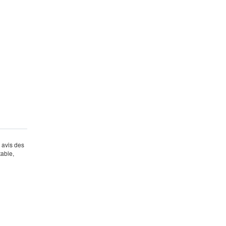
s avis des
table,