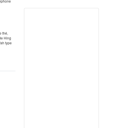
léphone
e thé,
 de Hing
Wah type