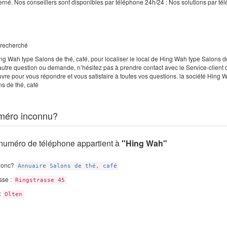
cerné. Nos conseillers sont disponibles par téléphone 24h/24 : Nos solutions par té
e recherché
ng Wah type Salons de thé, café, pour localiser le local de Hing Wah type Salons d
autre question ou demande, n’hésitez pas à prendre contact avec le Service-client
uvre pour vous répondre et vous satisfaire à toutes vos questions. la société Hing 
s de thé, café
méro inconnu?
numéro de téléphone appartient à
"Hing Wah"
donc?
Annuaire Salons de thé, café
sse :
Ringstrasse 45
 :
Olten